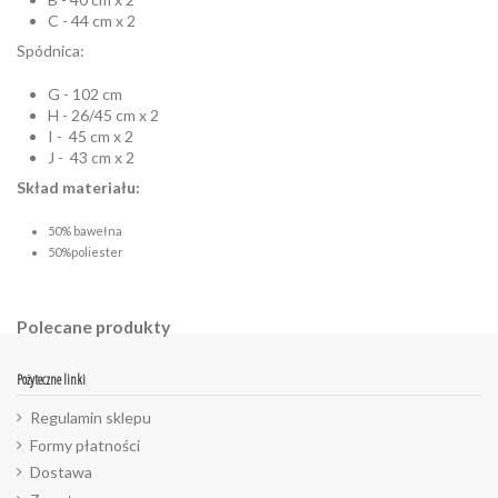
C - 44 cm x 2
Spódnica:
G - 102 cm
H - 26/45 cm x 2
I - 45 cm x 2
J - 43 cm x 2
Skład materiału:
50% bawełna
50%poliester
Polecane produkty
Pożyteczne linki
Regulamin sklepu
Formy płatności
Dostawa