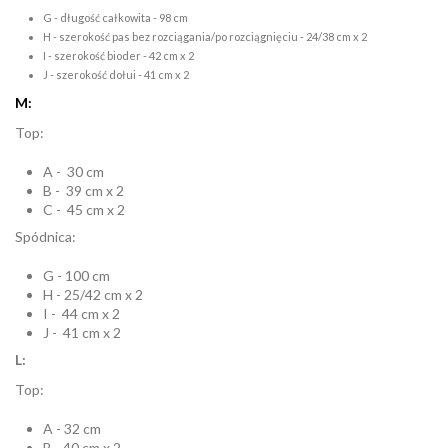
G - długość całkowita - 98 cm
H - szerokość pas bez rozciągania/po rozciągnięciu - 24/38 cm x 2
I - szerokość bioder - 42 cm x 2
J - szerokość dołui - 41 cm x 2
M:
Top:
A - 30 cm
B - 39 cm x 2
C - 45 cm x 2
Spódnica:
G - 100 cm
H - 25/42 cm x 2
I - 44 cm x 2
J - 41 cm x 2
L:
Top:
A - 32 cm
B - 40 cm x 2