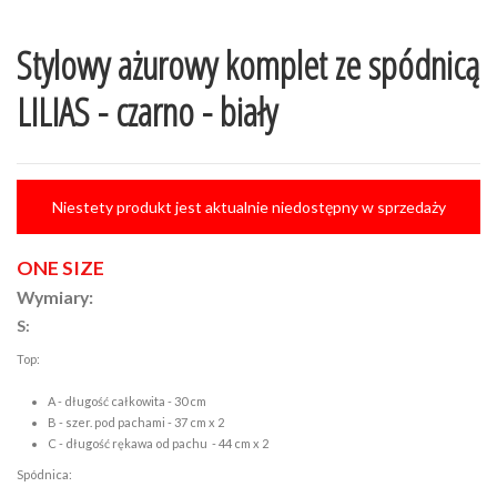
Stylowy ażurowy komplet ze spódnicą
LILIAS - czarno - biały
Niestety produkt jest aktualnie niedostępny w sprzedaży
ONE SIZE
Wymiary:
S:
Top:
A - długość całkowita - 30 cm
B - szer. pod pachami - 37 cm x 2
C - długość rękawa od pachu - 44 cm x 2
Spódnica: