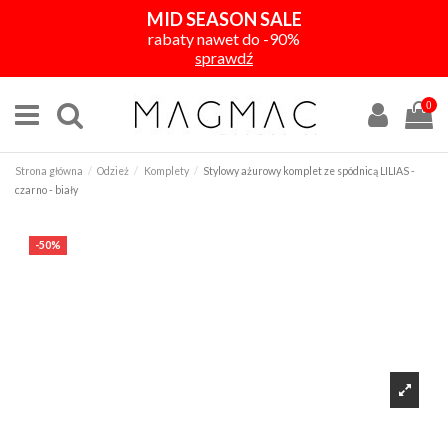
MID SEASON SALE
rabaty nawet do -90%
sprawdź
0
Strona główna
Odzież
Komplety
Stylowy ażurowy komplet ze spódnicą LILIAS -
czarno - biały
-50%