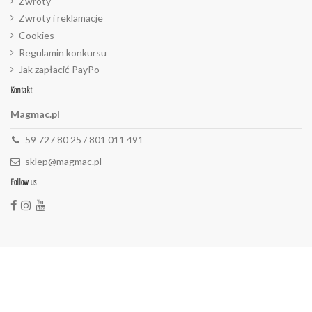
Zwroty
Zwroty i reklamacje
Cookies
Regulamin konkursu
Jak zapłacić PayPo
Kontakt
Magmac.pl
59 727 80 25 / 801 011 491
sklep@magmac.pl
Follow us