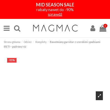
MID SEASON SALE
rabaty nawet do -90%
sprawdź
0
Strona główna
Odzież
Komplety
Bawełniany garnitur z szerokimi spodniami
IRETI - pudrowy róż
-55%