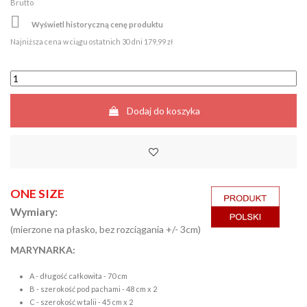
Brutto

Wyświetl historyczną cenę produktu
Najniższa cena w ciągu ostatnich 30 dni
179,99 zł
Dodaj do koszyka
ONE SIZE
Wymiary:
(mierzone na płasko, bez rozciągania +/- 3cm)
MARYNARKA:
A - długość całkowita - 70 cm
B - szerokość pod pachami - 48 cm x 2
C - szerokość w talii - 45 cm x 2