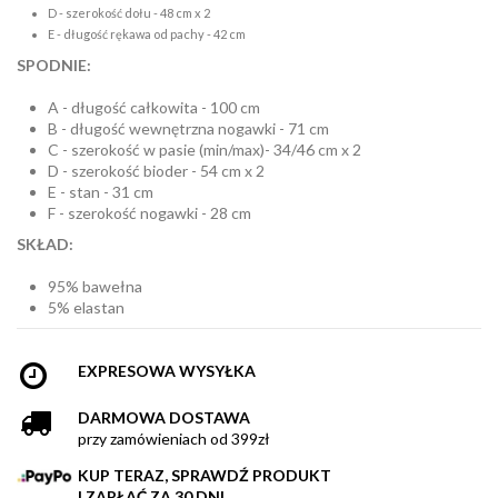
D - szerokość dołu - 48 cm x 2
E - długość rękawa od pachy - 42 cm
SPODNIE:
A - długość całkowita - 100 cm
B - długość wewnętrzna nogawki - 71 cm
C - szerokość w pasie (min/max)- 34/46 cm x 2
D - szerokość bioder - 54 cm x 2
E - stan - 31 cm
F - szerokość nogawki - 28 cm
SKŁAD:
95% bawełna
5% elastan
EXPRESOWA WYSYŁKA
DARMOWA DOSTAWA
przy zamówieniach od 399zł
KUP TERAZ, SPRAWDŹ PRODUKT
I ZAPŁAĆ ZA 30 DNI