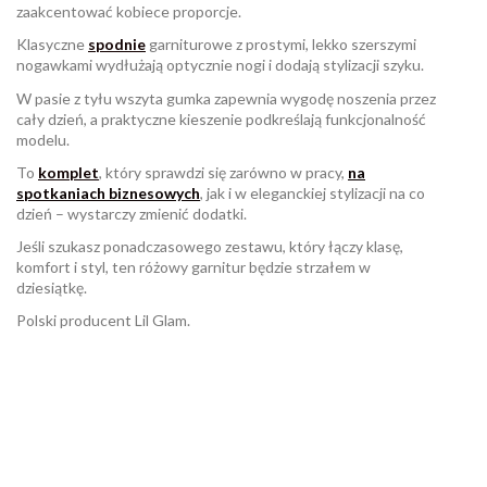
zaakcentować kobiece proporcje.
Klasyczne
spodnie
garniturowe z prostymi, lekko szerszymi
nogawkami wydłużają optycznie nogi i dodają stylizacji szyku.
W pasie z tyłu wszyta gumka zapewnia wygodę noszenia przez
cały dzień, a praktyczne kieszenie podkreślają funkcjonalność
modelu.
To
komplet
, który sprawdzi się zarówno w pracy,
na
spotkaniach biznesowych
, jak i w eleganckiej stylizacji na co
dzień – wystarczy zmienić dodatki.
Jeśli szukasz ponadczasowego zestawu, który łączy klasę,
komfort i styl, ten różowy garnitur będzie strzałem w
dziesiątkę.
Polski producent Lil Glam.
W magazynie
Brak opini
1 Przedmiot
ean13
2570001039593