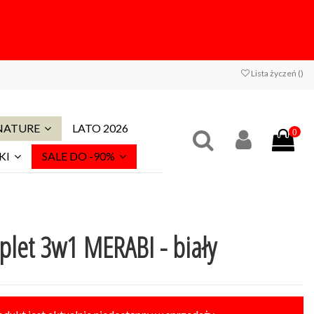
Lista życzeń (
)
 NATURE
LATO 2026
0
KI
SALE DO -90%
let 3w1 MERABI - biały