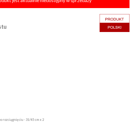
odukt jest aktualnie niedostępny w sprzedaży
stu
o rozciągnięciu - 31/45 cm x 2