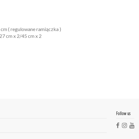
1 cm ( regulowane ramiączka )
 27 cm x 2/45 cm x 2
Follow us