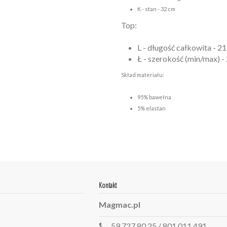
K - stan - 32 cm
Top:
L - długość całkowita - 2
Ł - szerokość (min/max) -
Skład materiału:
95% bawełna
5% elastan
Kontakt
Magmac.pl
59 727 80 25 / 801 011 491