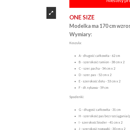
Niestety pr
ONE SIZE
Modelka ma 170 cm wzro
Wymiary:
Koszula:
A - długość całkowita - 62 cm
B - szerokość ramion - 38 cm x 2
C - szer. pacha - 54 cm x 2
D - szer. pas - 52 cm x 2
E - szerokość dołu - 53 cm x 2
F - dł. rękawa - 59 cm
Spodenki:
G - długość całkowita - 31 cm
H - szerokość pas bez rozciągania/p
I - szerokość bioder - 41 cm x 2
J - szerokość nogawki - 30 cm x 2