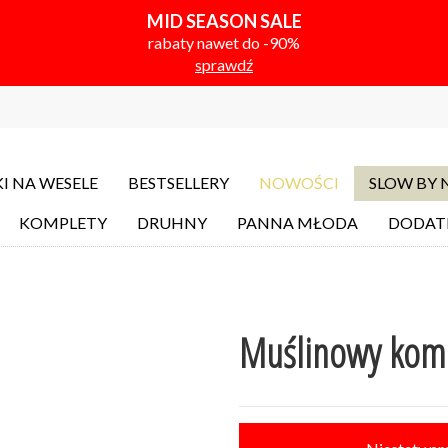
MID SEASON SALE
rabaty nawet do -90%
sprawdź
I NA WESELE
BESTSELLERY
NOWOŚCI
SLOW BY
KOMPLETY
DRUHNY
PANNA MŁODA
DODAT
Muślinowy komp