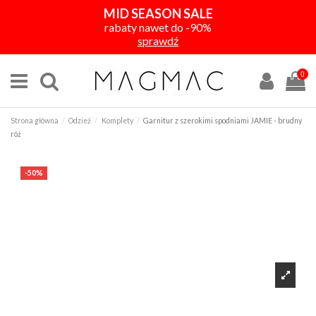
MID SEASON SALE
rabaty nawet do -90%
sprawdź
0
Strona główna
Odzież
Komplety
Garnitur z szerokimi spodniami JAMIE - brudny
róż
-50%