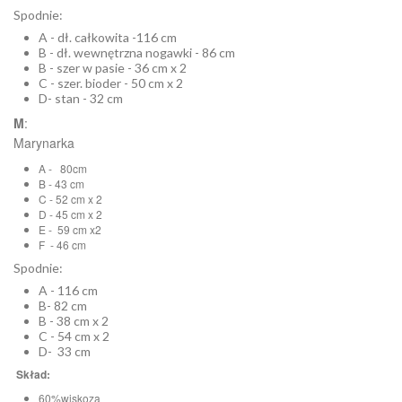
Spodnie:
A - dł. całkowita -116 cm
B - dł. wewnętrzna nogawki - 86 cm
B - szer w pasie - 36 cm x 2
C - szer. bioder - 50 cm x 2
D- stan - 32 cm
M
:
Marynarka
A - 80cm
B - 43 cm
C - 52 cm x 2
D - 45 cm x 2
E - 59 cm x2
F - 46 cm
Spodnie:
A - 116 cm
B- 82 cm
B - 38 cm x 2
C - 54 cm x 2
D- 33 cm
Skład:
60%wiskoza