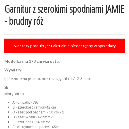
Garnitur z szerokimi spodniami JAMIE
- brudny róż
Niestety produkt jest aktualnie niedostępny w sprzedaży
Modelka ma 173 cm wzrostu.
Wymiary:
(mierzone na płasko, bez rozciągania, +/- 2-3 cm).
S:
Marynarka
A - dł. całk. - 79cm
B - szerokość ramion-42 cm
C - szer. pod pachami - 50 cm x 2
D - szer. w talii - 42 cm x 2
E - szer. dołu - 54 cm x2
F - dł. rękawa od pachy - 45cm