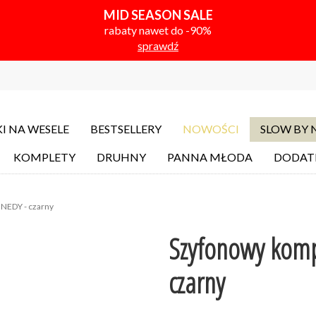
MID SEASON SALE
rabaty nawet do -90%
sprawdź
I NA WESELE
BESTSELLERY
NOWOŚCI
SLOW BY
KOMPLETY
DRUHNY
PANNA MŁODA
DODAT
NNEDY - czarny
Szyfonowy komp
czarny