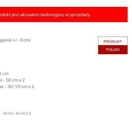
odukt jest aktualnie niedostępny w sprzedaży
gania +/- 3 cm)
51 cm
 - 58 cm x 2
x - 30/ 59 cm x 2
 - 34 cm / 42 cm x 2