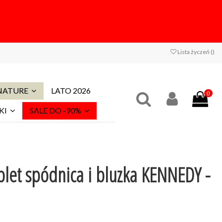
Lista życzeń (
)
 NATURE
LATO 2026
0
KI
SALE DO -90%
let spódnica i bluzka KENNEDY -