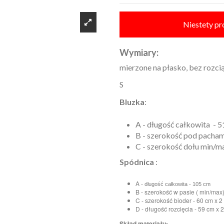
Niestety pr
Wymiary:
mierzone na płasko, bez rozcią
S
Bluzka
:
A - długość całkowita - 
B - szerokość pod pachami
C - szerokość dołu min/ma
Spódnica
:
A -
długość całkowita - 105 cm
B - szerokość w pasie ( min/max)
C - szerokość bioder - 60 cm x 2
D - długość rozcięcia - 59 cm x 2
Skład materiału: