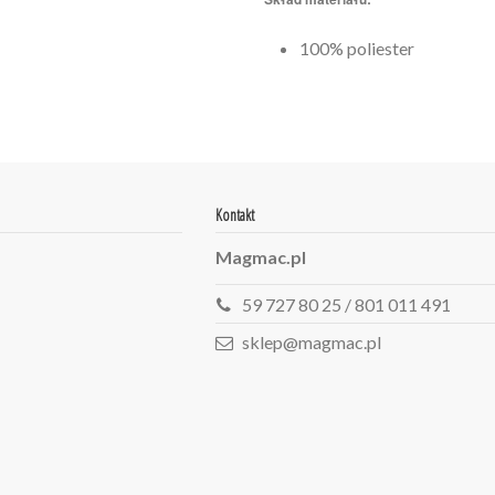
100% poliester
Kontakt
Magmac.pl
59 727 80 25 / 801 011 491
sklep@magmac.pl