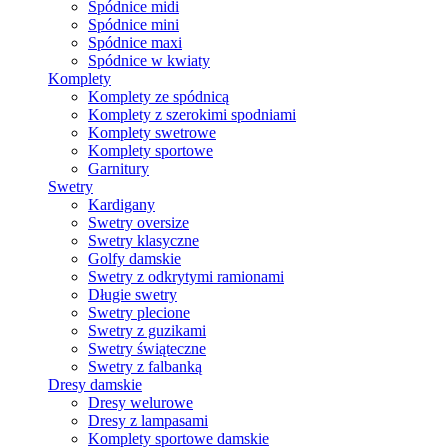
Spódnice midi
Spódnice mini
Spódnice maxi
Spódnice w kwiaty
Komplety
Komplety ze spódnicą
Komplety z szerokimi spodniami
Komplety swetrowe
Komplety sportowe
Garnitury
Swetry
Kardigany
Swetry oversize
Swetry klasyczne
Golfy damskie
Swetry z odkrytymi ramionami
Długie swetry
Swetry plecione
Swetry z guzikami
Swetry świąteczne
Swetry z falbanką
Dresy damskie
Dresy welurowe
Dresy z lampasami
Komplety sportowe damskie