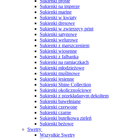
Sukienki proste
Sukienki na imprezę
Sukienki marine
Sukienki w kwiaty
Sukienki dresowe
Sukienki w zwierzęcy print
Sukienki satynowe
Sukienki welurowe
Sukienki z marszczeniem
Sukienki wiosenne
Sukienki z falbanką
Sukienki na ramiączkach
Sukienki młodzieżowe
Sukienki muślinowe
Sukienki jesienne
Sukienki Shine Collection
Sukienki okolicznościowe
Sukienki z przekładanym dekoltem
Sukienki bawełniane
Sukienki czerwone
Sukienki czarne
Sukienki butelkowa zieleń
Sukienki beżowe
Swetry
Wszystkie Swetry