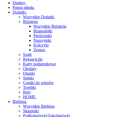
Druhny
Panna młoda
Dodatki
Wszystkie Dodatki
Biżuteria
Wszystkie Biżuteria
Bransoletki
Pierścionki
Naszyjniki
Kolczyki
Zestaw
Szale
Rękawiczki
Karty podarunkowe
Okulary
Opaski
Spinki
Gumki do włosów
Torebki
Buty
HOME
Bielizna
Wszystkie Bielizna
Skarpetki
Podkolanówki/Zakolanówki