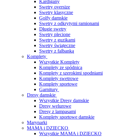
Kardigany
Swetry oversize
Swetry klasyczne
Golfy damskie
Swetry z odkrytymi ramionami
Długie swetry
Swetry plecione
Swetry z guzikami
Swetry świąteczne
Swetry z falbanką
Komplety
Wszystkie Komplety
Komplety ze spódnicą
Komplety z szerokimi spodniami
Komplety swetrowe
Komplety sportowe
Garnitury
Dresy damskie
Wszystkie Dresy damskie
Dresy welurowe
Dresy z lampasami
Komplety sportowe damskie
Marynarki
MAMA i DZIECKO
Wszystkie MAMA i DZIECKO