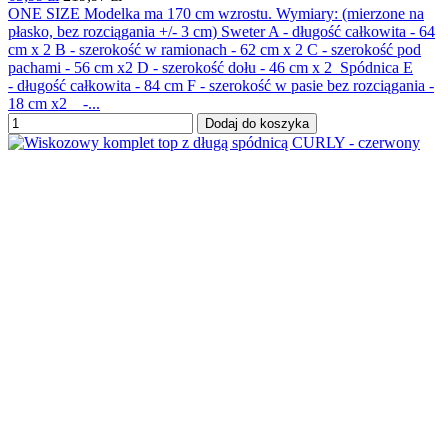
ONE SIZE Modelka ma 170 cm wzrostu. Wymiary: (mierzone na
płasko, bez rozciągania +/- 3 cm) Sweter A - długość całkowita - 64
cm x 2 B - szerokość w ramionach - 62 cm x 2 C - szerokość pod
pachami - 56 cm x2 D - szerokość dołu - 46 cm x 2 Spódnica E
- długość całkowita - 84 cm F - szerokość w pasie bez rozciągania -
18 cm x2 -...
Dodaj do koszyka