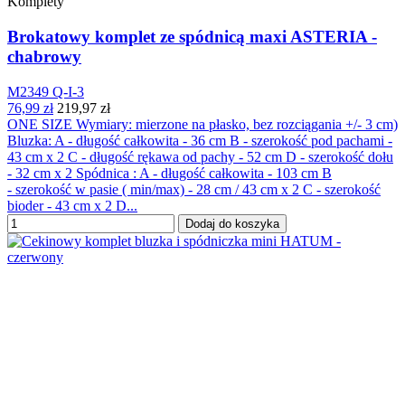
Komplety
Brokatowy komplet ze spódnicą maxi ASTERIA -
chabrowy
M2349 Q-I-3
76,99 zł
219,97 zł
ONE SIZE Wymiary: mierzone na płasko, bez rozciągania +/- 3 cm)
Bluzka: A - długość całkowita - 36 cm B - szerokość pod pachami -
43 cm x 2 C - długość rękawa od pachy - 52 cm D - szerokość dołu
- 32 cm x 2 Spódnica : A - długość całkowita - 103 cm B
- szerokość w pasie ( min/max) - 28 cm / 43 cm x 2 C - szerokość
bioder - 43 cm x 2 D...
Dodaj do koszyka