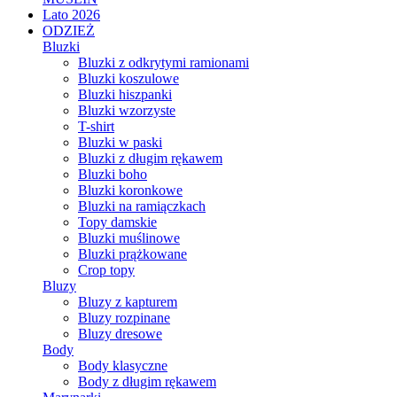
Lato 2026
ODZIEŻ
Bluzki
Bluzki z odkrytymi ramionami
Bluzki koszulowe
Bluzki hiszpanki
Bluzki wzorzyste
T-shirt
Bluzki w paski
Bluzki z długim rękawem
Bluzki boho
Bluzki koronkowe
Bluzki na ramiączkach
Topy damskie
Bluzki muślinowe
Bluzki prążkowane
Crop topy
Bluzy
Bluzy z kapturem
Bluzy rozpinane
Bluzy dresowe
Body
Body klasyczne
Body z długim rękawem