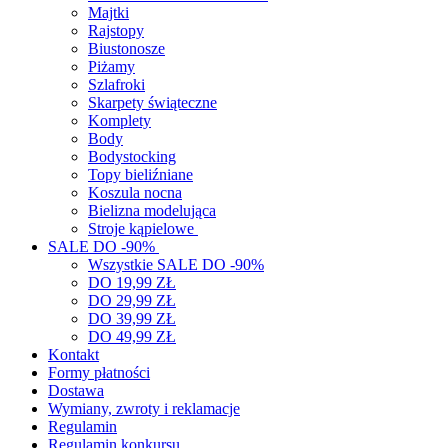
Majtki
Rajstopy
Biustonosze
Piżamy
Szlafroki
Skarpety świąteczne
Komplety
Body
Bodystocking
Topy bieliźniane
Koszula nocna
Bielizna modelująca
Stroje kąpielowe
SALE DO -90%
Wszystkie SALE DO -90%
DO 19,99 ZŁ
DO 29,99 ZŁ
DO 39,99 ZŁ
DO 49,99 ZŁ
Kontakt
Formy płatności
Dostawa
Wymiany, zwroty i reklamacje
Regulamin
Regulamin konkursu