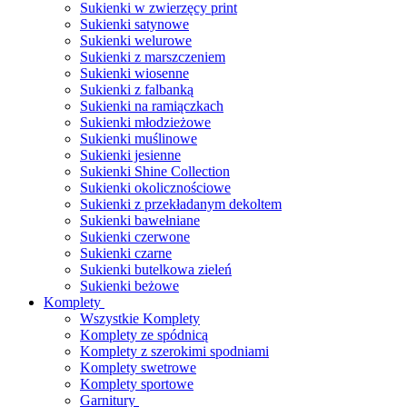
Sukienki w zwierzęcy print
Sukienki satynowe
Sukienki welurowe
Sukienki z marszczeniem
Sukienki wiosenne
Sukienki z falbanką
Sukienki na ramiączkach
Sukienki młodzieżowe
Sukienki muślinowe
Sukienki jesienne
Sukienki Shine Collection
Sukienki okolicznościowe
Sukienki z przekładanym dekoltem
Sukienki bawełniane
Sukienki czerwone
Sukienki czarne
Sukienki butelkowa zieleń
Sukienki beżowe
Komplety
Wszystkie Komplety
Komplety ze spódnicą
Komplety z szerokimi spodniami
Komplety swetrowe
Komplety sportowe
Garnitury