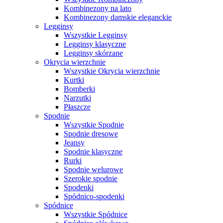
Kombinezony na lato
Kombinezony damskie eleganckie
Legginsy
Wszystkie Legginsy
Legginsy klasyczne
Legginsy skórzane
Okrycia wierzchnie
Wszystkie Okrycia wierzchnie
Kurtki
Bomberki
Narzutki
Płaszcze
Spodnie
Wszystkie Spodnie
Spodnie dresowe
Jeansy
Spodnie klasyczne
Rurki
Spodnie welurowe
Szerokie spodnie
Spodenki
Spódnico-spodenki
Spódnice
Wszystkie Spódnice