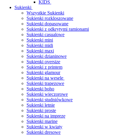
KIDS
Sukienki
Wszystkie Sukienki
Sukienki rozkloszowane
Sukienki dopasowane
Sukienki z odkrytymi ramionami
Sukienki casualowe
Sukienki mini
Sukienki midi
Sukienki maxi
Sukienki dzianinowe
Sukienki oversize
Sukienki z printem
Sukienki glamour
Sukienki na wesele
Sukienki trapezowe
Sukienki boho
Sukienki wieczorowe
Sukienki studniówkowe
Sukienki letnie
Sukienki proste
Sukienki na imprezę
Sukienki marine
Sukienki w kwiaty
Sukienki dresowe