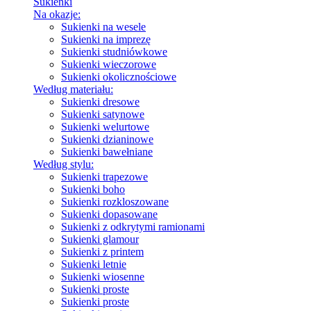
Sukienki
Na okazje:
Sukienki na wesele
Sukienki na imprezę
Sukienki studniówkowe
Sukienki wieczorowe
Sukienki okolicznościowe
Według materiału:
Sukienki dresowe
Sukienki satynowe
Sukienki welurtowe
Sukienki dzianinowe
Sukienki bawełniane
Według stylu:
Sukienki trapezowe
Sukienki boho
Sukienki rozkloszowane
Sukienki dopasowane
Sukienki z odkrytymi ramionami
Sukienki glamour
Sukienki z printem
Sukienki letnie
Sukienki wiosenne
Sukienki proste
Sukienki proste