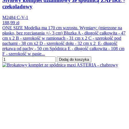
Stylowy komplet dzianinowy ze spódnicą ZAFIRE -
czekoladowy
M2484 C-V-1
188,99 zł
ONE SIZE Modelka ma 170 cm wzrostu. Wymiary: (mierzone na
płasko, bez rozciągania +/- 3 cm) Bluzka A - długość całkowita - 47
cm x 2 B - szerokość w ramionach - 31 cm x 2 C - szerokość pod
pachami - 38 cm x2 D - szerokość dołu - 32 cm x 2 E- długość
rękawa od pachy - 50 cm Spódnica E - długość całkowita - 108 cm
F - szerokość w pasie...
Dodaj do koszyka