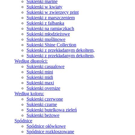
Sukienki marine
Sukienki w kwiaty
Sukienki w zwierzęcy print
Sukienki z marszczeniem
Sukienki z falbanką
Sukienki na ramiączkach
Sukienki młodzieżowe
Sukienki muślinowe
Sukienki Shine Collection
Sukienki z przekładanym dekoltem,
Sukienki z przekładanym dekoltem,
Według długości:
Sukienki casualowe
Sukienki mini
Sukienki midi
Sukienki maxi
Sukienki oversize
Według koloru:
Sukienki czerwone
Sukienki czarne
Sukienki butelkowa zieleń
Sukienki beżowe
Spódnice
Spódnice ołówkowe
Spódnice rozkloszowane