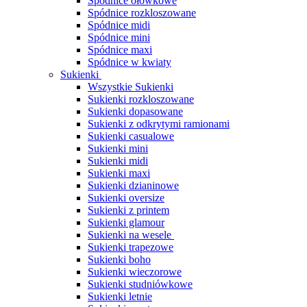
Spódnice ołówkowe
Spódnice rozkloszowane
Spódnice midi
Spódnice mini
Spódnice maxi
Spódnice w kwiaty
Sukienki
Wszystkie Sukienki
Sukienki rozkloszowane
Sukienki dopasowane
Sukienki z odkrytymi ramionami
Sukienki casualowe
Sukienki mini
Sukienki midi
Sukienki maxi
Sukienki dzianinowe
Sukienki oversize
Sukienki z printem
Sukienki glamour
Sukienki na wesele
Sukienki trapezowe
Sukienki boho
Sukienki wieczorowe
Sukienki studniówkowe
Sukienki letnie