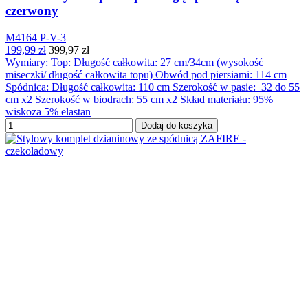
czerwony
M4164 P-V-3
199,99 zł
399,97 zł
Wymiary: Top: Długość całkowita: 27 cm/34cm (wysokość
miseczki/ długość całkowita topu) Obwód pod piersiami: 114 cm
Spódnica: Długość całkowita: 110 cm Szerokość w pasie: 32 do 55
cm x2 Szerokość w biodrach: 55 cm x2 Skład materiału: 95%
wiskoza 5% elastan
Dodaj do koszyka