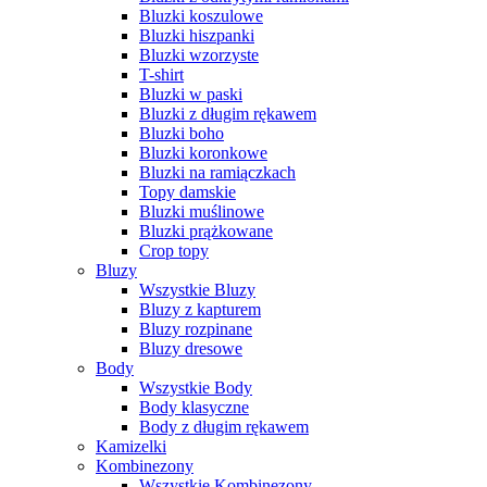
Bluzki koszulowe
Bluzki hiszpanki
Bluzki wzorzyste
T-shirt
Bluzki w paski
Bluzki z długim rękawem
Bluzki boho
Bluzki koronkowe
Bluzki na ramiączkach
Topy damskie
Bluzki muślinowe
Bluzki prążkowane
Crop topy
Bluzy
Wszystkie Bluzy
Bluzy z kapturem
Bluzy rozpinane
Bluzy dresowe
Body
Wszystkie Body
Body klasyczne
Body z długim rękawem
Kamizelki
Kombinezony
Wszystkie Kombinezony