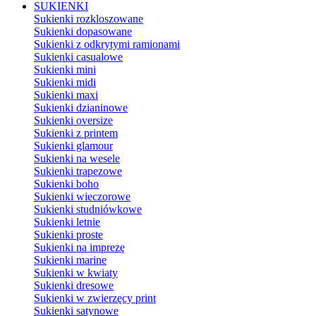
SUKIENKI
Sukienki rozkloszowane
Sukienki dopasowane
Sukienki z odkrytymi ramionami
Sukienki casualowe
Sukienki mini
Sukienki midi
Sukienki maxi
Sukienki dzianinowe
Sukienki oversize
Sukienki z printem
Sukienki glamour
Sukienki na wesele
Sukienki trapezowe
Sukienki boho
Sukienki wieczorowe
Sukienki studniówkowe
Sukienki letnie
Sukienki proste
Sukienki na imprezę
Sukienki marine
Sukienki w kwiaty
Sukienki dresowe
Sukienki w zwierzęcy print
Sukienki satynowe