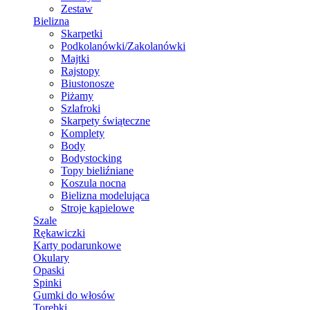
Zestaw
Bielizna
Skarpetki
Podkolanówki/Zakolanówki
Majtki
Rajstopy
Biustonosze
Piżamy
Szlafroki
Skarpety świąteczne
Komplety
Body
Bodystocking
Topy bieliźniane
Koszula nocna
Bielizna modelująca
Stroje kąpielowe
Szale
Rękawiczki
Karty podarunkowe
Okulary
Opaski
Spinki
Gumki do włosów
Torebki