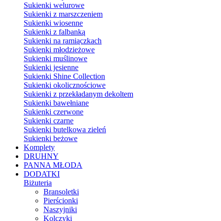
Sukienki welurowe
Sukienki z marszczeniem
Sukienki wiosenne
Sukienki z falbanką
Sukienki na ramiączkach
Sukienki młodzieżowe
Sukienki muślinowe
Sukienki jesienne
Sukienki Shine Collection
Sukienki okolicznościowe
Sukienki z przekładanym dekoltem
Sukienki bawełniane
Sukienki czerwone
Sukienki czarne
Sukienki butelkowa zieleń
Sukienki beżowe
Komplety
DRUHNY
PANNA MŁODA
DODATKI
Biżuteria
Bransoletki
Pierścionki
Naszyjniki
Kolczyki