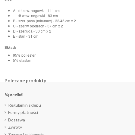
A - dł zew. nogawki - 111 cm
- dł wew. nogawki - 83 cm
B - szer. pasa (min/max) - 33/45 cm x 2
C - szer.w biodrach - 57 cm x 2
D - szer.uda - 30 cm x 2
E - stan - 31 cm
Skład:
95% poliester
5% elastan
Polecane produkty
Pożyteczne linki
Regulamin sklepu
Formy płatności
Dostawa
Zwroty
Zwroty i reklamacje