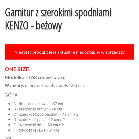
Garnitur z szerokimi spodniami
KENZO - beżowy
Niestety produkt jest aktualnie niedostępny w sprzedaży
ONE SIZE
Modelka - 163 cm wzrostu.
Wymiary:
mierzone na płasko, +/- 2-3 cm.
GÓRA
A - długość całkowita - 67 cm
B - szerokość ramion - 40 cm
C - szerokość pod pachami - 48 cm x 2
D - szerokość pasa - 42 cm x 2
E - szerokość dołu - 53 cm x 2
F - długość rękawa - 61 cm
DÓŁ