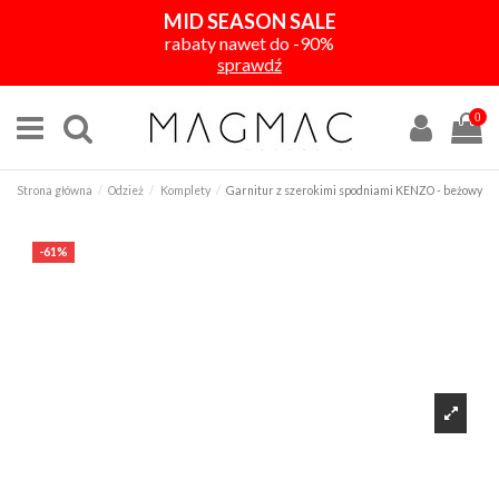
MID SEASON SALE
rabaty nawet do -90%
sprawdź
0
Strona główna
Odzież
Komplety
Garnitur z szerokimi spodniami KENZO - beżowy
-61%