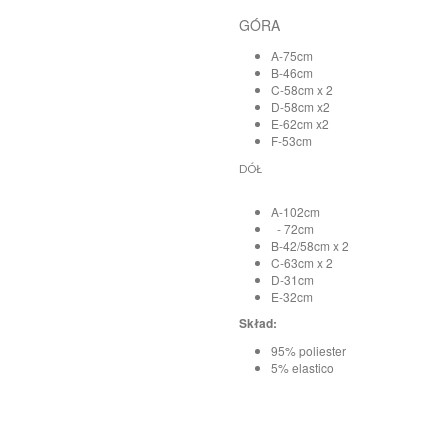
GÓRA
A-75cm
B-46cm
C-58cm x 2
D-58cm x2
E-62cm x2
F-53cm
DÓŁ
A-102cm
- 72cm
B-42/58cm x 2
C-63cm x 2
D-31cm
E-32cm
Skład:
95% poliester
5% elastico