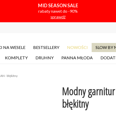
MID SEASON SALE
rabaty nawet do -90%
sprawdź
I NA WESELE
BESTSELLERY
NOWOŚCI
SLOW BY
KOMPLETY
DRUHNY
PANNA MŁODA
DODAT
N - błękitny
Modny garnitur
błękitny