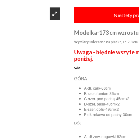
Niestety pr
Modelka-173 cm wzrostu
Wymiary:
mierzone na płasko, +/- 2-3 cm.
Uwaga - błędnie wszyte m
poniżej.
S/M
GÓRA
A-dł. całk-66cm
B-szer. ramion-36cm
C-szer. pod pachą-45cmx2
D-szer. pasa-43cmx2
E-szer. dołu-49cmx2
F-dł. rękawa od pachy-30cm
DÓŁ
A- dł zew. nogawki-92cm