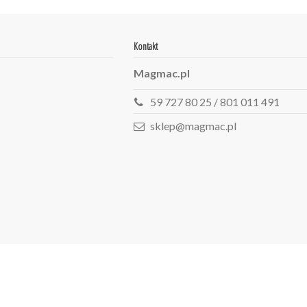
Kontakt
Magmac.pl
59 727 80 25 / 801 011 491
sklep@magmac.pl