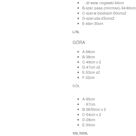
- dł wew. nogawki-64cm
B-szer. pasa (min/max)-34/46cm
C-szer.w biodrach-50cmx2
D-szer.uda-25cmx2
E-stan-30cm
L/XL
GÓRA
A-68cm
B-38cm
C-49cm x 2
D-47cm x2
E-53cm x2
F-32cm
DÓŁ
A-95cm
- 67cm
B-38/50cm x 2
C-54cm x 2
D-28cm
E-30cm
XXL/XXXL