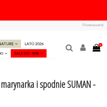
Lista życzeń (
)
 NATURE
LATO 2026
0
KI
SALE DO -90%
 marynarka i spodnie SUMAN -