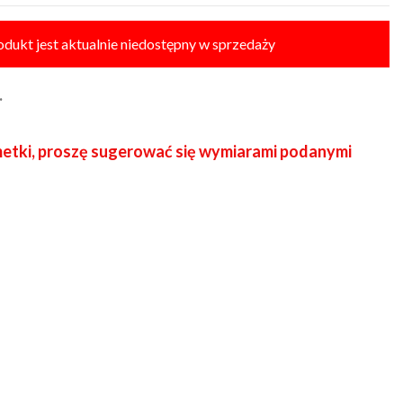
odukt jest aktualnie niedostępny w sprzedaży
.
etki, proszę sugerować się wymiarami podanymi