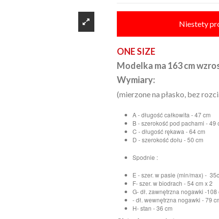
Niestety pr
ONE SIZE
Modelka ma 163 cm wzro
Wymiary:
(mierzone na płasko, bez rozci
A - długość całkowita - 47 cm
B - szerokość pod pachami - 49 
C - długość rękawa - 64 cm
D - szerokość dołu - 50 cm
Spodnie :
E - szer. w pasie (min/max) - 35
F- szer. w biodrach - 54 cm x 2
G- dł. zawnętrzna nogawki -108
- dł. wewnętrzna nogawki - 79 c
H- stan - 36 cm