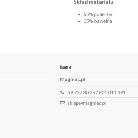
Skład materiału:
65% poliester
35% bawełna
Kontakt
Magmac.pl
59 727 80 25 / 801 011 491
sklep@magmac.pl