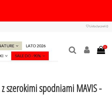
Lista życzeń (
)
 NATURE
LATO 2026
0
KI
SALE DO -90%
z szerokimi spodniami MAVIS -