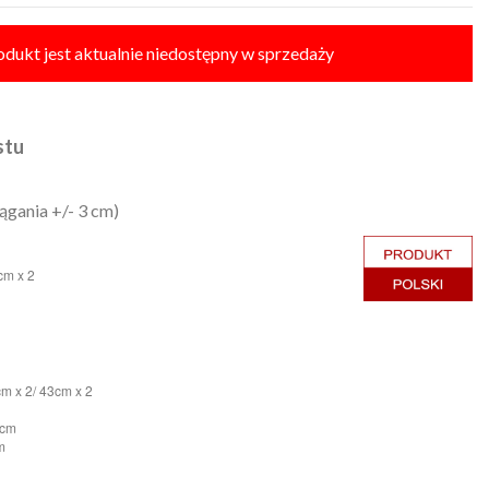
odukt jest aktualnie niedostępny w sprzedaży
stu
ągania +/- 3 cm)
cm x 2
cm x 2/ 43cm x 2
 cm
m