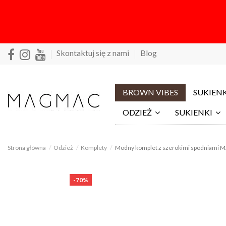
Skontaktuj się z nami
Blog
BROWN VIBES
SUKIENK
ODZIEŻ
SUKIENKI
Strona główna
Odzież
Komplety
Modny komplet z szerokimi spodniami MA
-70%