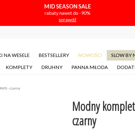
MID SEASON SALE
rabaty nawet do -90%
sprawdź
I NA WESELE
BESTSELLERY
NOWOŚCI
SLOW BY
KOMPLETY
DRUHNY
PANNA MŁODA
DODAT
VIS - czarny
Modny komplet 
czarny