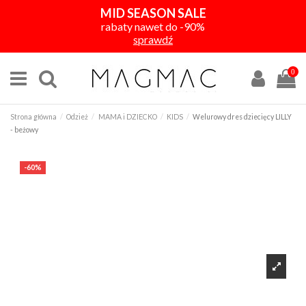
MID SEASON SALE
rabaty nawet do -90%
sprawdź
0
Strona główna
Odzież
MAMA i DZIECKO
KIDS
Welurowy dres dziecięcy LILLY
- beżowy
-60%