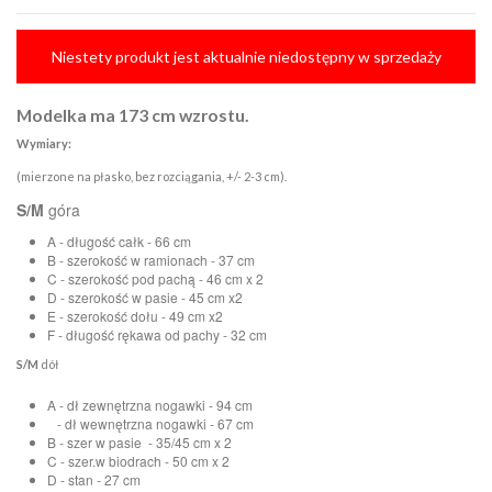
Niestety produkt jest aktualnie niedostępny w sprzedaży
Modelka ma 173 cm wzrostu.
Wymiary:
(mierzone na płasko, bez rozciągania, +/- 2-3 cm).
S/M
góra
A - długość całk - 66 cm
B - szerokość w ramionach - 37 cm
C - szerokość pod pachą - 46 cm x 2
D - szerokość w pasie - 45 cm x2
E - szerokość dołu - 49 cm x2
F - długość rękawa od pachy - 32 cm
S/M
dół
A - dł zewnętrzna nogawki - 94 cm
- dł wewnętrzna nogawki - 67 cm
B - szer w pasie - 35/45 cm x 2
C - szer.w biodrach - 50 cm x 2
D - stan - 27 cm