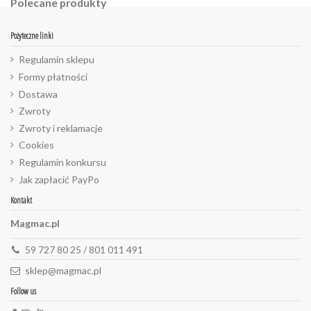
Polecane produkty
Pożyteczne linki
Regulamin sklepu
Formy płatności
Dostawa
Zwroty
Zwroty i reklamacje
Cookies
Regulamin konkursu
Jak zapłacić PayPo
Kontakt
Magmac.pl
59 727 80 25 / 801 011 491
sklep@magmac.pl
Follow us