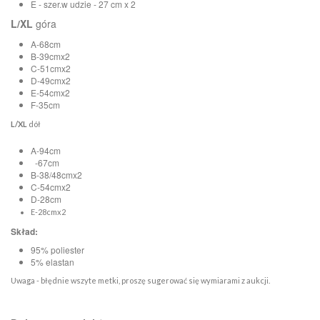
E - szer.w udzie - 27 cm x 2
L/XL
góra
A-68cm
B-39cmx2
C-51cmx2
D-49cmx2
E-54cmx2
F-35cm
L/XL
dół
A-94cm
-67cm
B-38/48cmx2
C-54cmx2
D-28cm
E-28cmx2
Skład:
95% poliester
5% elastan
Uwaga - błędnie wszyte metki, proszę sugerować się wymiarami z aukcji.