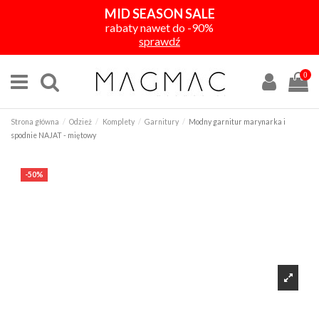
MID SEASON SALE
rabaty nawet do -90%
sprawdź
0
Strona główna
Odzież
Komplety
Garnitury
Modny garnitur marynarka i
spodnie NAJAT - miętowy
-50%