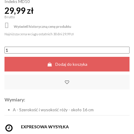
Indeks
MD10
29,99 zł
Brutto

Wyświetl historyczną cenę produktu
Najniższa cena w ciągu ostatnich 30 dni
29,99 zł
Dodaj do koszyka
Wymiary:
A - Szerokość i wysokość róży - około 16 cm
EXPRESOWA WYSYŁKA