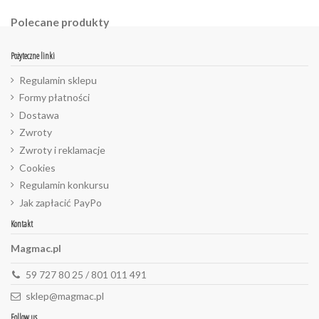
Polecane produkty
Pożyteczne linki
Regulamin sklepu
Formy płatności
Dostawa
Zwroty
Zwroty i reklamacje
Cookies
Regulamin konkursu
Jak zapłacić PayPo
Kontakt
Magmac.pl
59 727 80 25 / 801 011 491
sklep@magmac.pl
Follow us