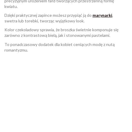
precyzyjnym ułożeniem fałd tworzących przestrzenną formę
kwiatu.
Dzięki praktycznej zapince możesz przypiąć ją do
marynarki
,
swetra lub torebki, tworząc wyjątkowy look.
Kolor czekoladowy sprawia, że broszka świetnie komponuje się
zarówno z kontrastową bielą, jak i stonowanymi pastelami.
To ponadczasowy dodatek dla kobiet ceniących modę z nutą
romantyzmu.
W magazynie
Brak opini
22 Przedmioty
ean13
2560000979464