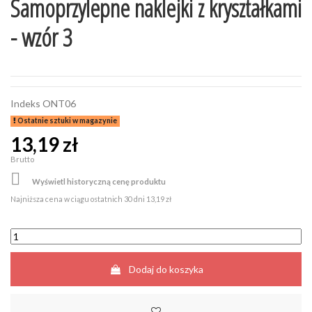
Samoprzylepne naklejki z kryształkami
- wzór 3
Indeks
ONT06
Ostatnie sztuki w magazynie
13,19 zł
Brutto

Wyświetl historyczną cenę produktu
Najniższa cena w ciągu ostatnich 30 dni
13,19 zł
Dodaj do koszyka