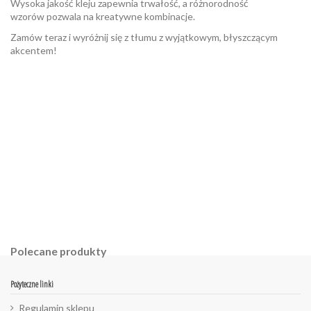
Wysoka jakość kleju zapewnia trwałość, a różnorodność
wzorów pozwala na kreatywne kombinacje.
Zamów teraz i wyróżnij się z tłumu z wyjątkowym, błyszczącym
akcentem!
Brak opini
Styl
PEARLS COLLECTION
W magazynie
1 Przedmiot
ean13
2560000921562
Polecane produkty
Pożyteczne linki
Regulamin sklepu