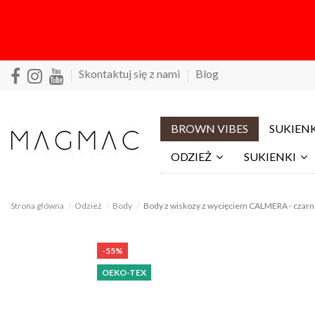
Skontaktuj się z nami
Blog
BROWN VIBES
SUKIENK
ODZIEŻ
SUKIENKI
Strona główna
Odzież
Body
Body z wiskozy z wycięciem CALMERA - czarn
-55%
OEKO-TEX