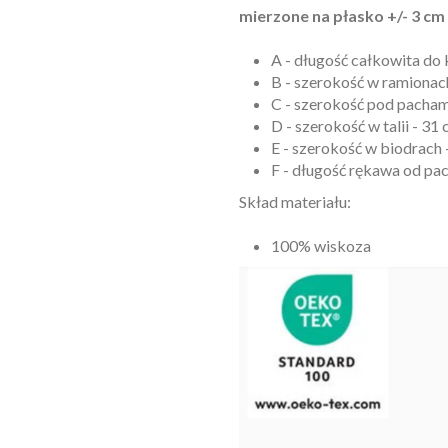
mierzone na płasko +/- 3 cm
A - długość całkowita do 
B - szerokość w rami
C - szerokość pod pachami
D - szerokość w talii - 31
E - szerokość w biodrach 
F - długość rękawa od pa
Skład materiału:
100% wiskoza