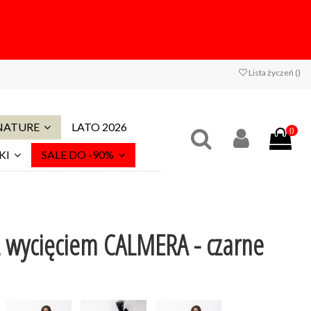
Lista życzeń (
)
 NATURE
LATO 2026
0
KI
SALE DO -90%
z wycięciem CALMERA - czarne