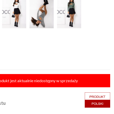
odukt jest aktualnie niedostępny w sprzedaży
stu