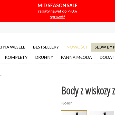
MID SEASON SALE
rabaty nawet do -90%
sprawdź
I NA WESELE
BESTSELLERY
NOWOŚCI
SLOW BY
KOMPLETY
DRUHNY
PANNA MŁODA
DODAT
e
Body z wiskozy 
Kolor