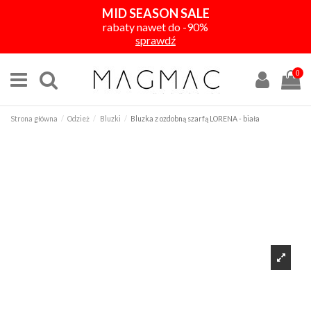
MID SEASON SALE
rabaty nawet do -90%
sprawdź
0
Strona główna
Odzież
Bluzki
Bluzka z ozdobną szarfą LORENA - biała