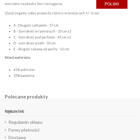
mierzone na płasko, bez rozciągania
(Zastrzegamy sobie prawo do różnicy w wymiarach +/- 3 cm)
A - Długość całkowita - 57 cm
B - Szerokość w ramionach - 33 cm x2
C - Szerokość pod pachami - 45 cm x2
D - szerokość w talii - 33 cm
E - długość rękawa od pachy - 12 cm
Skład materiału:
65% poliester
35% bawełna
Polecane produkty
Pożyteczne linki
Regulamin sklepu
Formy płatności
Dostawa