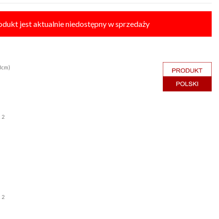
odukt jest aktualnie niedostępny w sprzedaży
 3cm)
x 2
m
 2