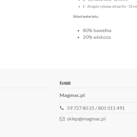
E - długość rękawa od pachy - 53 c
Skład materiału:
80% bawełna
20% wiskoza
Kontakt
Magmac.pl
59 727 80 25 / 801 011 491
sklep@magmac.pl