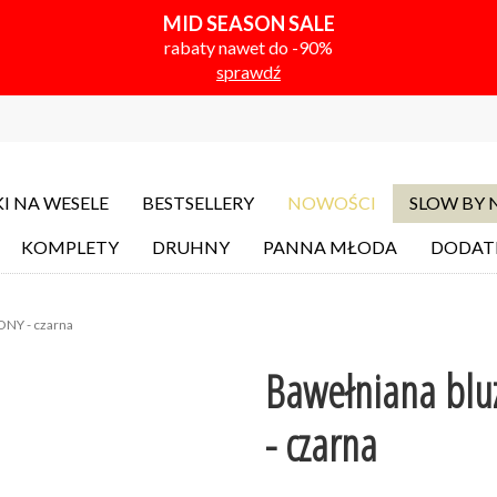
MID SEASON SALE
rabaty nawet do -90%
sprawdź
I NA WESELE
BESTSELLERY
NOWOŚCI
SLOW BY
KOMPLETY
DRUHNY
PANNA MŁODA
DODAT
ONY - czarna
Bawełniana blu
- czarna