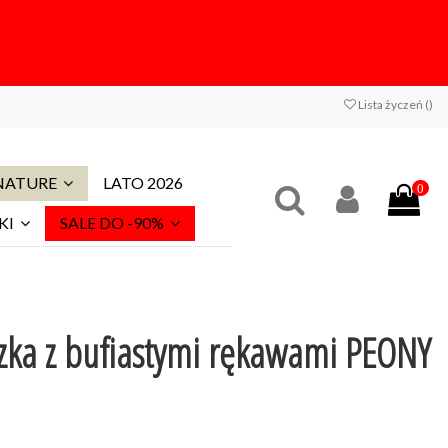
Lista życzeń (
)
 NATURE
LATO 2026
0
KI
SALE DO -90%
zka z bufiastymi rękawami PEONY