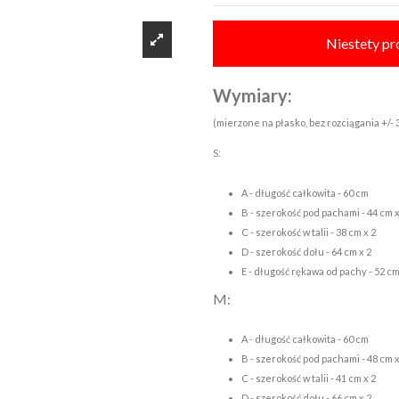
Niestety pr
Wymiary:
(mierzone na płasko, bez rozciągania +/-
S:
A - długość całkowita - 60 cm
B - szerokość pod pachami - 44 cm 
C - szerokość w talii - 38 cm x 2
D - szerokość dołu - 64 cm x 2
E - długość rękawa od pachy - 52 c
M:
A - długość całkowita - 60 cm
B - szerokość pod pachami - 48 cm x
C - szerokość w talii - 41 cm x 2
D - szerokość dołu - 66 cm x 2