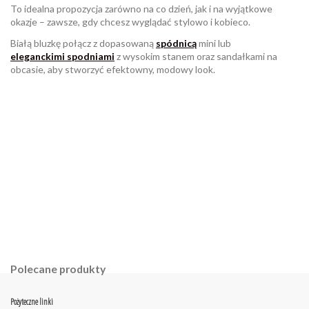
To idealna propozycja zarówno na co dzień, jak i na wyjątkowe
okazje – zawsze, gdy chcesz wyglądać stylowo i kobieco.
Białą bluzkę połącz z dopasowaną
spódnicą
mini lub
eleganckimi spodniami
z wysokim stanem oraz sandałkami na
obcasie, aby stworzyć efektowny, modowy look.
W magazynie
Brak opini
1 Przedmiot
ean13
2560001044659
Polecane produkty
Pożyteczne linki