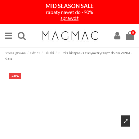
MID SEASON SALE
rabaty nawet do -90%
sprawdź
0
Strona główna
Odzież
Bluzki
Bluzka hiszpanka z asymetrycznym dołem VIRRA -
biała
-60%