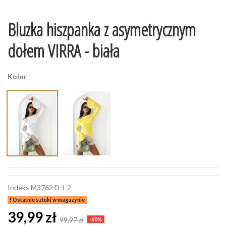
Bluzka hiszpanka z asymetrycznym
dołem VIRRA - biała
Kolor
Indeks
M3762 D-I-2
Ostatnie sztuki w magazynie
39,99 zł
99,97 zł
-60%