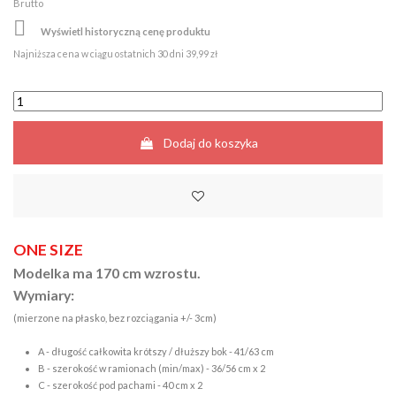
Brutto

Wyświetl historyczną cenę produktu
Najniższa cena w ciągu ostatnich 30 dni
39,99 zł
Dodaj do koszyka
ONE SIZE
Modelka ma 170 cm wzrostu.
Wymiary:
(mierzone na płasko, bez rozciągania +/- 3cm)
A - długość całkowita krótszy / dłuższy bok - 41/63 cm
B - szerokość w ramionach (min/max) - 36/56 cm x 2
C - szerokość pod pachami - 40 cm x 2