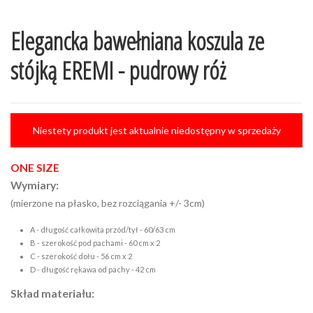
Elegancka bawełniana koszula ze
stójką EREMI - pudrowy róż
Niestety produkt jest aktualnie niedostępny w sprzedaży
ONE SIZE
Wymiary:
(mierzone na płasko, bez rozciągania +/- 3cm)
A - długość całkowita przód/tył - 60/63 cm
B - szerokość pod pachami - 60 cm x 2
C - szerokość dołu - 56 cm x 2
D - długość rękawa od pachy - 42 cm
Skład materiału: