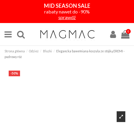
MID SEASON SALE
rabaty nawet do -90%
sprawdź
0
Strona główna
Odzież
Bluzki
Elegancka bawełniana koszula ze stójką EREMI -
pudrowy róż
-50%