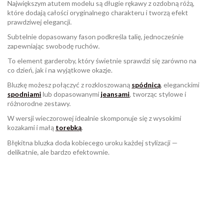
Największym atutem modelu są długie rękawy z ozdobną różą,
które dodają całości oryginalnego charakteru i tworzą efekt
prawdziwej elegancji.
Subtelnie dopasowany fason podkreśla talię, jednocześnie
zapewniając swobodę ruchów.
To element garderoby, który świetnie sprawdzi się zarówno na
co dzień, jak i na wyjątkowe okazje.
Bluzkę możesz połączyć z rozkloszowaną
spódnicą
, eleganckimi
spodniami
lub dopasowanymi
jeansami
, tworząc stylowe i
różnorodne zestawy.
W wersji wieczorowej idealnie skomponuje się z wysokimi
kozakami i małą
torebką
.
Błękitna bluzka doda kobiecego uroku każdej stylizacji —
delikatnie, ale bardzo efektownie.
W magazynie
Brak opini
795 Przedmioty
ean13
2560001032052