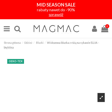
MID SEASON SALE
rabaty nawet do -90%
sprawdź
0
Strona główna
Odzież
Bluzki
Wiskozowa bluzka z różą na rękawie ELIJA -
błękitna
OEKO-TEX