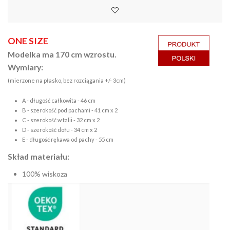
ONE SIZE
Modelka ma 170 cm wzrostu.
Wymiary:
(mierzone na płasko, bez rozciągania +/- 3cm)
A - długość całkowita - 46 cm
B - szerokość pod pachami - 41 cm x 2
C - szerokość w talii - 32 cm x 2
D - szerokość dołu - 34 cm x 2
E - długość rękawa od pachy - 55 cm
Skład materiału:
100% wiskoza