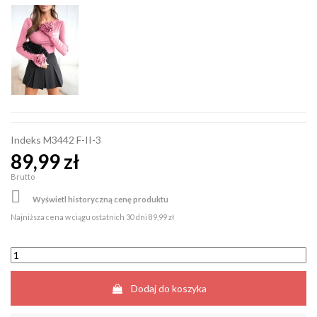
Indeks
M3442 F-II-3
89,99 zł
Brutto

Wyświetl historyczną cenę produktu
Najniższa cena w ciągu ostatnich 30 dni
89,99 zł
Dodaj do koszyka