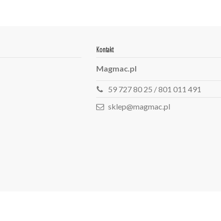
Kontakt
Magmac.pl
59 727 80 25 / 801 011 491
sklep@magmac.pl