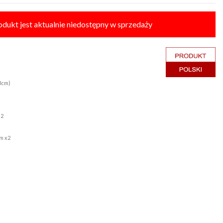
odukt jest aktualnie niedostępny w sprzedaży
 3cm)
 2
cm x2