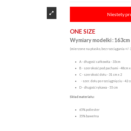
Niestety pr
ONE SIZE
Wymiary modelki : 163cm
(mierzone na płasko, bez rozciągania +/-
A - długość całkowita - 33cm
B - szerokość pod pachami - 48cm x
C - szerokość dołu - 31 cm x 2
- szer. dołu po rozciągnięciu - 42 
D - długość rękawa - 55 cm
Skład materiału:
65% poliester
35% bawełna