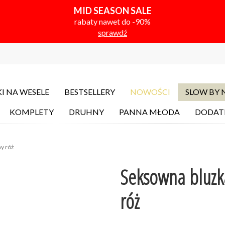
MID SEASON SALE
rabaty nawet do -90%
sprawdź
I NA WESELE
BESTSELLERY
NOWOŚCI
SLOW BY
KOMPLETY
DRUHNY
PANNA MŁODA
DODAT
y róż
Seksowna bluzk
róż