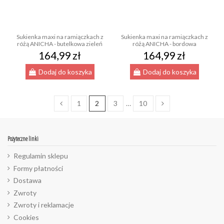
Sukienka maxi na ramiączkach z
Sukienka maxi na ramiączkach z
różą ANICHA - butelkowa zieleń
różą ANICHA - bordowa
164,99 zł
164,99 zł
Dodaj do koszyka
Dodaj do koszyka
1
2
3
…
10
Pożyteczne linki
Regulamin sklepu
Formy płatności
Dostawa
Zwroty
Zwroty i reklamacje
Cookies