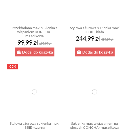
Przekładana maxi sukienka z
Stylowa ażurowa sukienka maxi
wiązaniem RONESJA -
IBBIE - biała
masełkowa
244,99 zł
489,97 zł
99,99 zł
199,97 zł
Dodaj do koszyka
Dodaj do koszyka
-50%
Stylowa ażurowa sukienka maxi
Sukienka maxi z wiązaniem na
IBBIE - czarna
plecach CONCHA - masełkowa