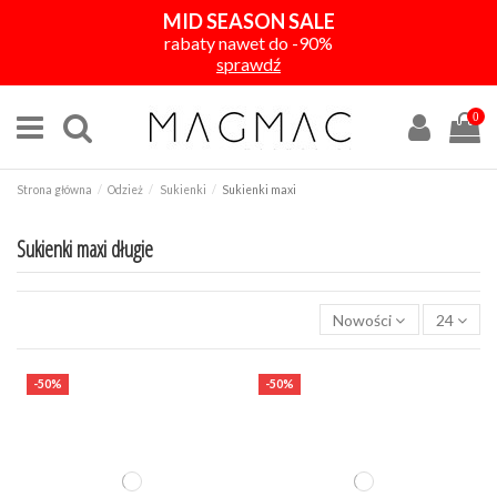
MID SEASON SALE
rabaty nawet do -90%
sprawdź
0
Strona główna
Odzież
Sukienki
Sukienki maxi
Sukienki maxi długie
Nowości
24
KOLOR
-50%
-50%
CENA