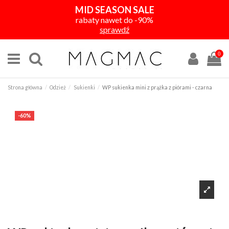
MID SEASON SALE
rabaty nawet do -90%
sprawdź
0
Strona główna
Odzież
Sukienki
WP sukienka mini z prążka z piórami - czarna
-60%