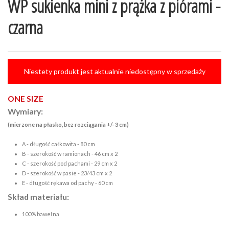
WP sukienka mini z prążka z piórami -
czarna
Niestety produkt jest aktualnie niedostępny w sprzedaży
ONE SIZE
Wymiary:
(mierzone na płasko, bez rozciągania +/- 3 cm)
A - długość całkowita - 80 cm
B - szerokość w ramionach - 46 cm x 2
C - szerokość pod pachami - 29 cm x 2
D - szerokość w pasie - 23/43 cm x 2
E - długość rękawa od pachy - 60 cm
Skład materiału:
100% bawełna