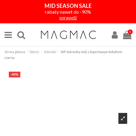
MID SEASON SALE
rabaty nawet do -90%
sprawdź
0
Strona główna
Odzież
Sukienki
WP Sukienka midi z kopertowym dekoltem -
czarna
-40%