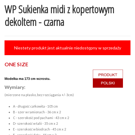
WP Sukienka midi z kopertowym
dekoltem - czarna
Niestety produkt jest aktualnie niedostępny w sprzedaży
ONE SIZE
Modelka ma 173 cm wzrostu.
Wymiary:
(mierzone na płasko, bez rozciągania +/- 3cm)
A - długość całkowita - 105 cm
B - szer w ramionach - 36 cm x 2
C - szerokość pod pachami - 43 cm x 2
D- szerokość w talii - 35 cm x 2
E - szerokość w biodrach - 45 cm x 2
F - szerokość dołu - 44 cm x 2