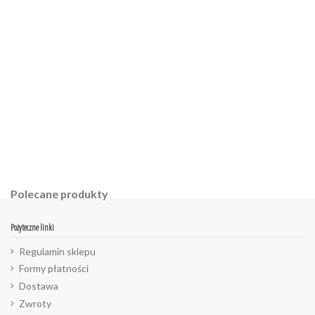
ean13
Brak opini
2560001010715
Polecane produkty
Pożyteczne linki
Regulamin sklepu
Formy płatności
Dostawa
Zwroty