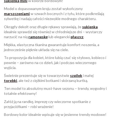
sukienką mini
w kolorze bordowym!
Model o dopasowanym kroju został wykończony
marszczeniami
w szwach bocznych i z tyłu, które podkreślają
sylwetkę i nadają całości niezwykle modnego charakteru.
Okrągły dekolt oraz długie rękawy sprawiają, że
sukienka
idealnie sprawdzi się również w chłodniejsze dni – wystarczy
narzucić na nią
ramoneskę
lub elegancki
płaszcz
.
Miękka, elastyczna tkanina gwarantuje komfort noszenia, a
jednocześnie pięknie układa się na ciele.
To propozycja dla kobiet, które lubią czuć się stylowo, kobieco i
pewnie – zarówno na co dzień, jak i podczas wieczornego
wyjścia.
Świetnie prezentuje się w towarzystwie
szpilek
i małej
torebki
, ale też z ciężkimi botkami i skórzaną kurtką.
Ten model to absolutny must-have sezonu – trendy, wygodny i
totalnie efektowny!
Załóż ją na randkę, imprezę czy wieczorne spotkanie z
przyjaciółkami – robi wrażenie!
Bordowy kolor idealnie wpisuje się w jesienne trendy modowe!