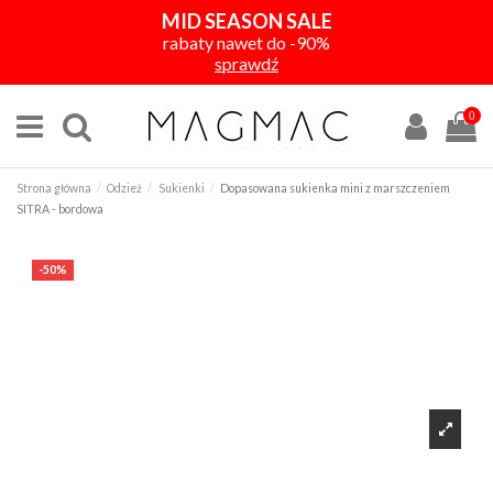
MID SEASON SALE
rabaty nawet do -90%
sprawdź
0
Strona główna
Odzież
Sukienki
Dopasowana sukienka mini z marszczeniem
SITRA - bordowa
-50%