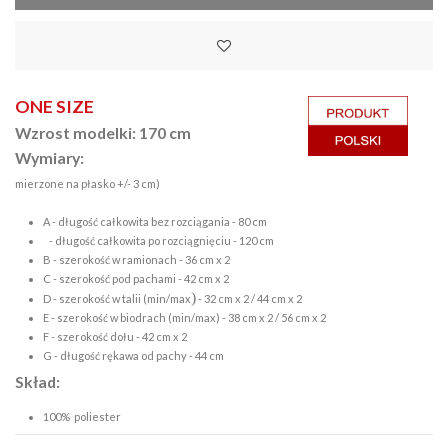
ONE SIZE
Wzrost modelki: 170 cm
Wymiary:
mierzone na płasko +/- 3 cm)
A - długość całkowita bez rozciągania - 80 cm
- długość całkowita po rozciągnięciu - 120 cm
B - szerokość w ramionach - 36 cm x 2
C - szerokość pod pachami - 42 cm x 2
)
D - szerokość w talii (min/max
- 32 cm x 2 / 44 cm x 2
E - szerokość w biodrach (min/max) - 38 cm x 2 / 56 cm x 2
F - szerokość dołu - 42 cm x 2
G - długość rękawa od pachy - 44 cm
Skład:
100% poliester