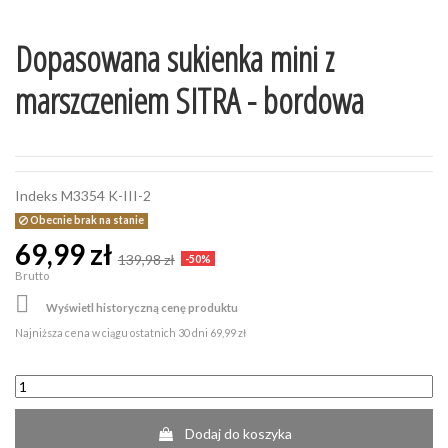
Dopasowana sukienka mini z
marszczeniem SITRA - bordowa
Indeks
M3354 K-III-2
Obecnie brak na stanie
69,99 zł
139,98 zł
-50%
Brutto

Wyświetl historyczną cenę produktu
Najniższa cena w ciągu ostatnich 30 dni
69,99 zł
Dodaj do koszyka