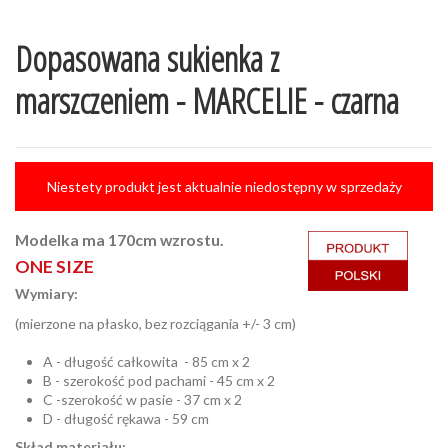
Dopasowana sukienka z
marszczeniem - MARCELIE - czarna
Niestety produkt jest aktualnie niedostępny w sprzedaży
Modelka ma 170cm wzrostu.
ONE SIZE
Wymiary:
(mierzone na płasko, bez rozciągania +/- 3 cm)
A - długość całkowita - 85 cm x 2
B - szerokość pod pachami - 45 cm x 2
C -szerokość w pasie - 37 cm x 2
D - długość rękawa - 59 cm
Skład materiału: