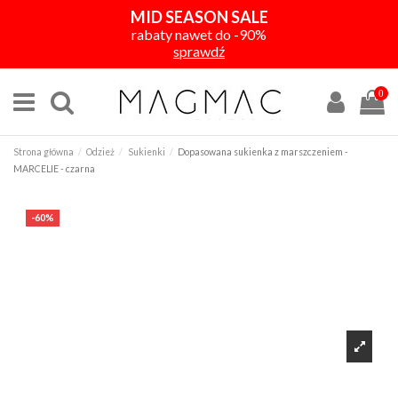
MID SEASON SALE
rabaty nawet do -90%
sprawdź
0
Strona główna
Odzież
Sukienki
Dopasowana sukienka z marszczeniem -
MARCELIE - czarna
-60%