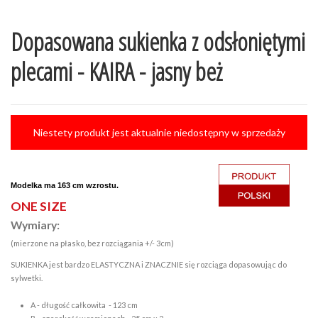
Dopasowana sukienka z odsłoniętymi
plecami - KAIRA - jasny beż
Niestety produkt jest aktualnie niedostępny w sprzedaży
M
odelka ma 163 cm wzrostu.
ONE SIZE
Wymiary:
(mierzone na płasko, bez rozciągania +/- 3cm)
SUKIENKA jest bardzo ELASTYCZNA i ZNACZNIE się rozciąga dopasowując do
sylwetki.
A - długość całkowita - 123 cm