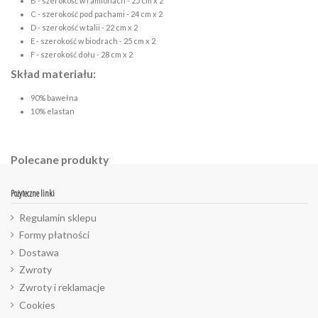
B - szerokość w ramionach - 25 cm x 2
C - szerokość pod pachami - 24 cm x 2
D - szerokość w talii - 22 cm x 2
E - szerokość w biodrach - 25 cm x 2
F - szerokość dołu - 28 cm x 2
Skład materiału:
90% bawełna
10% elastan
Polecane produkty
Pożyteczne linki
Regulamin sklepu
Formy płatności
Dostawa
Zwroty
Zwroty i reklamacje
Cookies