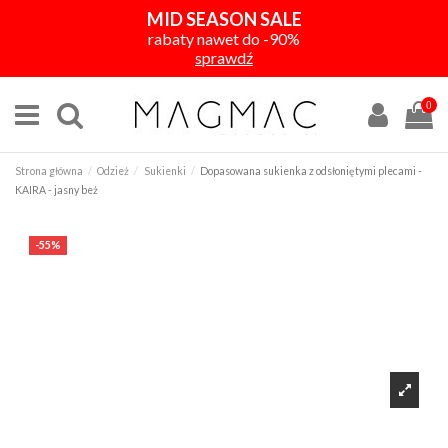
MID SEASON SALE
rabaty nawet do -90%
sprawdź
0
Strona główna
Odzież
Sukienki
Dopasowana sukienka z odsłoniętymi plecami -
KAIRA - jasny beż
-55%