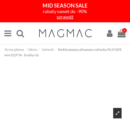
MID SEASON SALE
rabaty nawet do -90%
sprawdź
0
Strona główna
Odzież
Sukienki
Rozkloszowana plisowana sukienka PLUS SIZE
mini ELOTTA - brudny róż