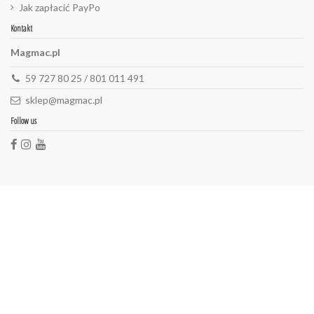
Jak zapłacić PayPo
Kontakt
Magmac.pl
59 727 80 25 / 801 011 491
sklep@magmac.pl
Follow us