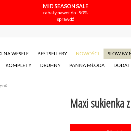
MID SEASON SALE
rabaty nawet do -90%
sprawdź
I NA WESELE
BESTSELLERY
NOWOŚCI
SLOW BY
KOMPLETY
DRUHNY
PANNA MŁODA
DODAT
y róż
Maxi sukienka z