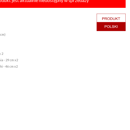
odukt jest aktualnie niedostępny w sprzedaży
3cm)
x 2
ia - 29 cm x2
ki - 46 cm x2