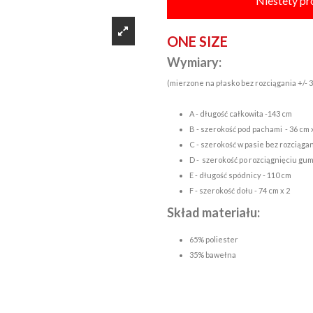
Niestety pr
ONE SIZE
Wymiary:
(mierzone na płasko bez rozciągania +/- 
A - długość całkowita -143 cm
B - szerokość pod pachami - 36 cm 
C - szerokość w pasie bez rozciągan
D - szerokość po rozciągnięciu gum
E - długość spódnicy - 110 cm
F - szerokość dołu - 74 cm x 2
Skład materiału:
65% poliester
35% bawełna