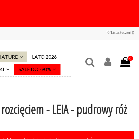
Lista życzeń (
)
 NATURE
LATO 2026
0
KI
SALE DO -90%
 rozcięciem - LEIA - pudrowy róż