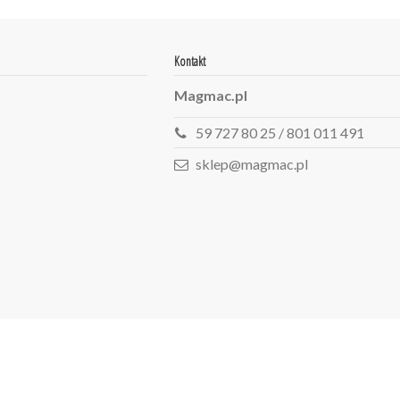
Kontakt
Magmac.pl
59 727 80 25 / 801 011 491
sklep@magmac.pl