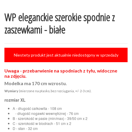
WP eleganckie szerokie spodnie z
zaszewkami - białe
Niestety produkt jest aktualnie niedostępny w sprzedaży
Uwaga - przebarwienie na spodniach z tyłu, widoczne
na zdjęciu.
Modelka ma 170 cm wzrostu.
Wymiary
(mierzone na płasko, bez rozciągania, +/- 2-3 cm).
rozmiar XL
A - długość całkowita - 108 cm
- długość nogawki wewnętrznej - 76 cm
B - szerokość w pasie (min/max) - 39/50 cm x 2
C - szerokość w biodrach - 51 cm x 2
D - stan - 32 cm