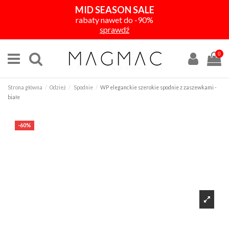
MID SEASON SALE
rabaty nawet do -90%
sprawdź
0
Strona główna
Odzież
Spodnie
WP eleganckie szerokie spodnie z zaszewkami -
białe
-60%