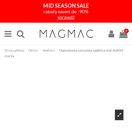
MID SEASON SALE
rabaty nawet do -90%
sprawdź
0
Strona główna
Odzież
Spódnice
Dopasowana zamszowa spódnica mini ALANIS -
czarna