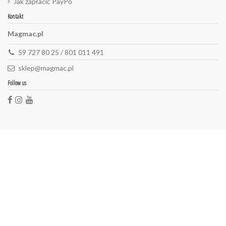
Jak zapłacić PayPo
Kontakt
Magmac.pl
59 727 80 25 / 801 011 491
sklep@magmac.pl
Follow us