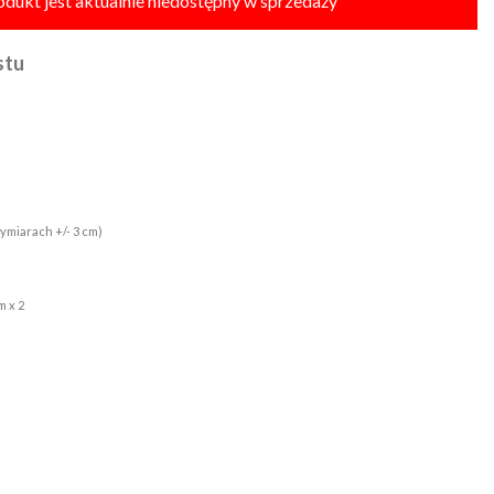
odukt jest aktualnie niedostępny w sprzedaży
ma 173 cm wzrostu
ymiarach +/- 3 cm)
m x 2