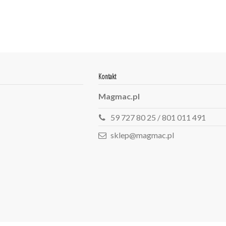
Kontakt
Magmac.pl
59 727 80 25 / 801 011 491
sklep@magmac.pl