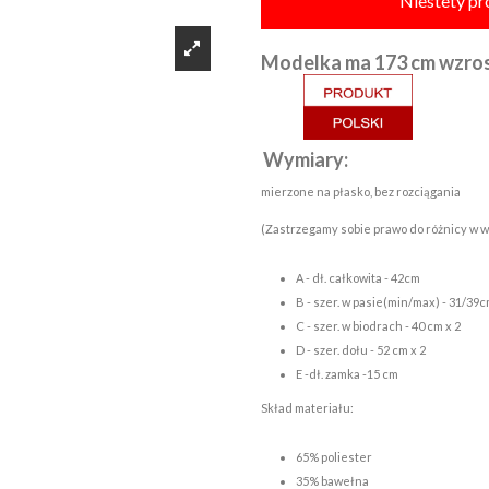
Niestety pr
Modelka 
Wymiary:
mierzone na płasko, bez rozciągania
(Zastrzegamy sobie prawo do różnicy w w
A - dł. całkowita - 42cm
B - szer. w pasie(min/max) - 31/39c
C - szer. w biodrach - 40 cm x 2
D - szer. dołu - 52 cm x 2
E -dł. zamka -15 cm
Skład materiału:
65% poliester
35% bawełna