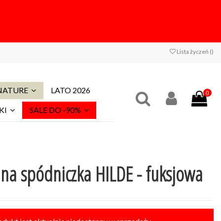
Lista życzeń (
)
 NATURE
LATO 2026
0
KI
SALE DO -90%
na spódniczka HILDE - fuksjowa