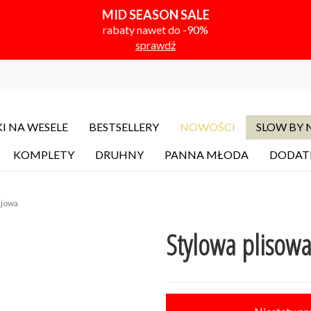
MID SEASON SALE
rabaty nawet do -90%
sprawdź
I NA WESELE
BESTSELLERY
NOWOŚCI
SLOW BY
KOMPLETY
DRUHNY
PANNA MŁODA
DODAT
sjowa
Stylowa plisowa