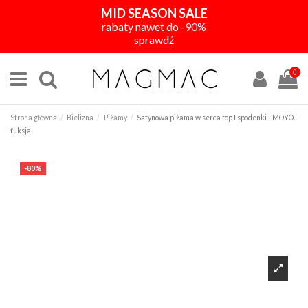
MID SEASON SALE
rabaty nawet do -90%
sprawdź
0
Strona główna
Bielizna
Piżamy
Satynowa piżama w serca top+spodenki - MOYO -
fuksja
-80%