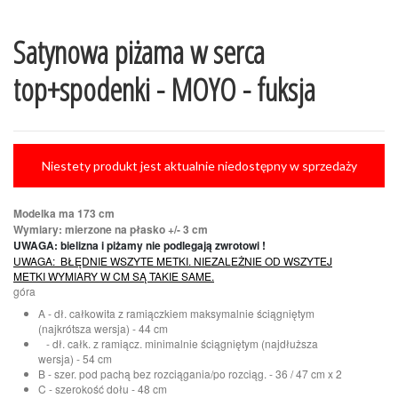
Satynowa piżama w serca
top+spodenki - MOYO - fuksja
Niestety produkt jest aktualnie niedostępny w sprzedaży
Modelka ma 173 cm
Wymiary: mierzone na płasko +/- 3 cm
UWAGA: bielizna i piżamy nie podlegają zwrotowi !
UWAGA: BŁĘDNIE WSZYTE METKI. NIEZALEŻNIE OD WSZYTEJ
METKI WYMIARY W CM SĄ TAKIE SAME.
góra
A - dł. całkowita z ramiączkiem maksymalnie ściągniętym
(najkrótsza wersja) - 44 cm
- dł. całk. z ramiącz. minimalnie ściągniętym (najdłuższa
wersja) - 54 cm
B - szer. pod pachą bez rozciągania/po rozciąg. - 36 / 47 cm x 2
C - szerokość dołu - 48 cm