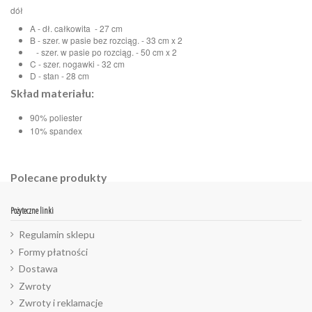
dół
A - dł. całkowita - 27 cm
B - szer. w pasie bez rozciąg. - 33 cm x 2
- szer. w pasie po rozciąg. - 50 cm x 2
C - szer. nogawki - 32 cm
D - stan - 28 cm
Skład materiału:
90% poliester
10% spandex
Polecane produkty
Pożyteczne linki
Regulamin sklepu
Formy płatności
Dostawa
Zwroty
Zwroty i reklamacje