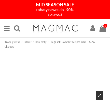
MID SEASON SALE
rabaty nawet do -90%
sprawdź
0
Strona główna
Odzież
Komplety
Elegancki komplet ze spodniami FAIZA -
fuksjowy