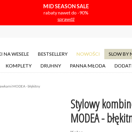
MID SEASON SALE
rabaty nawet do -90%
sprawdź
I NA WESELE
BESTSELLERY
NOWOŚCI
SLOW BY
KOMPLETY
DRUHNY
PANNA MŁODA
DODAT
gawkami MODEA - błękitny
Stylowy kombin
MODEA - błękit