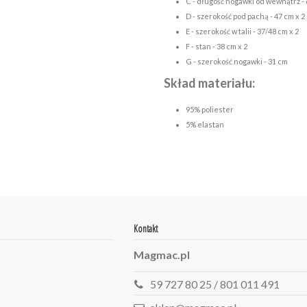
C - długość nogawki od wewnątrz -
D - szerokość pod pachą - 47 cm x 2
E - szerokość w talii - 37/48 cm x 2
F - stan - 38 cm x 2
G - szerokość nogawki - 31 cm
Skład materiału:
95% poliester
5% elastan
Kontakt
Magmac.pl
59 727 80 25 / 801 011 491