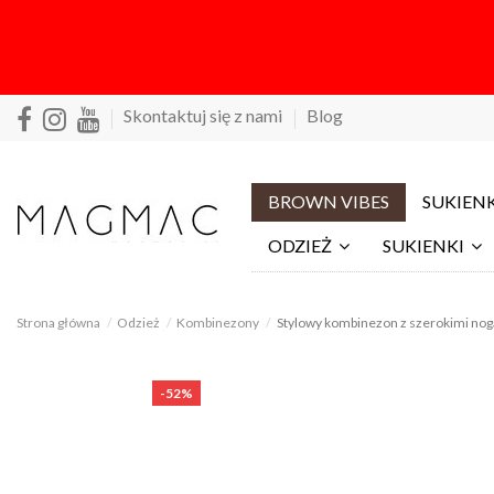
Skontaktuj się z nami
Blog
BROWN VIBES
SUKIENK
ODZIEŻ
SUKIENKI
Strona główna
Odzież
Kombinezony
Stylowy kombinezon z szerokimi no
-52%