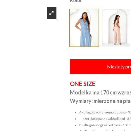
Kolor
Niestety pr
ONE SIZE
Modelka ma 170 cm wzro
Wymiary: mierzone na pła
A - długość od ramienia do pasa - 
- szerokość pasa z zakładkami - 8.
B - długość nogawki od pasa - 105 