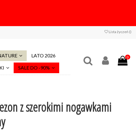
Lista życzeń (
)
 NATURE
LATO 2026
0
KI
SALE DO -90%
ezon z szerokimi nogawkami
ny