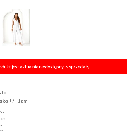
odukt jest aktualnie niedostępny w sprzedaży
stu
sko +/- 3 cm
37 cm
5 cm
cm