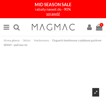
MID SEASON SALE
rabaty nawet do -90%
sprawdź
0
Strona główna
Odzież
Kombinezony
Elegancki kombinezon z ozdobnym guzikiem
SERAFI - pudrowy róż