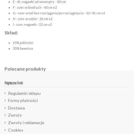
E - dł. nogawki od wewnątrz - 80 cm
F - szer. w biodrach - 40 cm x2
G - szer. w tali bez rozciągania/po rozciągnięciu - 32 / 41 cm x2
H - szer. w udzie - 26 cm x2
I - szer. nogawki - 22 cm x2
Skład:
65% poliester
35% bawełna
Polecane produkty
Pożyteczne linki
Regulamin sklepu
Formy płatności
Dostawa
Zwroty
Zwroty i reklamacje
Cookies