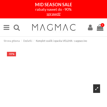
MID SEASON SALE
rabaty nawet do -90%
sprawdź
0
Strona główna
Dodatki
Komplet szalik i opaska VELLMA - cappuccino
-55%