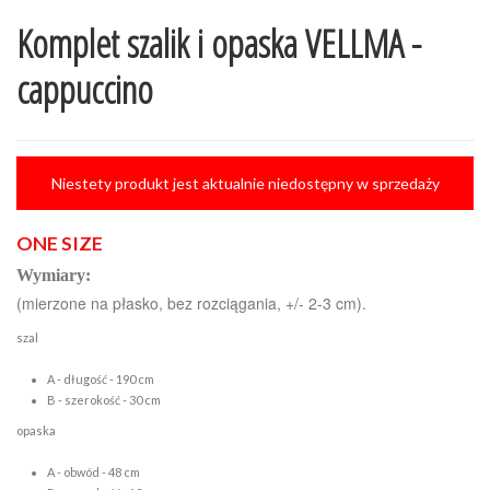
Komplet szalik i opaska VELLMA -
cappuccino
Niestety produkt jest aktualnie niedostępny w sprzedaży
ONE SIZE
Wymiary:
(mierzone na płasko, bez rozciągania, +/- 2-3 cm).
szal
A - długość - 190 cm
B - szerokość - 30 cm
opaska
A - obwód - 48 cm