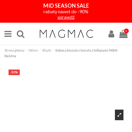
MID SEASON SALE
rabaty nawet do -90%
sprawdź
0
Strona główna
Odzież
Bluzki
Kobieca koszula z tencelu z falbanami FABIA -
błękitna
-50%