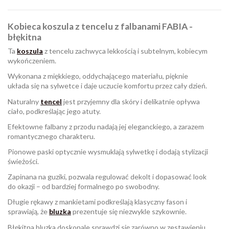
Kobieca koszula z tencelu z falbanami FABIA -
błękitna
Ta
koszula
z tencelu zachwyca lekkością i subtelnym, kobiecym
wykończeniem.
Wykonana z miękkiego, oddychającego materiału, pięknie
układa się na sylwetce i daje uczucie komfortu przez cały dzień.
Naturalny
tencel
jest przyjemny dla skóry i delikatnie opływa
ciało, podkreślając jego atuty.
Efektowne falbany z przodu nadają jej eleganckiego, a zarazem
romantycznego charakteru.
Pionowe paski optycznie wysmuklają sylwetkę i dodają stylizacji
świeżości.
Zapinana na guziki, pozwala regulować dekolt i dopasować look
do okazji – od bardziej formalnego po swobodny.
Długie rękawy z mankietami podkreślają klasyczny fason i
sprawiają, że
bluzka
prezentuje się niezwykle szykownie.
Błękitna bluzka doskonale sprawdzi się zarówno w zestawieniu