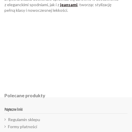
z eleganckimi spodniami, jak i z
jeansami
, tworząc stylizację
pełną klasy i nowoczesnej lekkości.
W magazynie
Brak opini
2 Przedmioty
ean13
2560001035145
Polecane produkty
Pożyteczne linki
Regulamin sklepu
Formy płatności