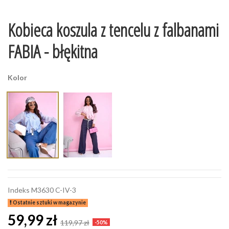
Kobieca koszula z tencelu z falbanami
FABIA - błękitna
Kolor
Indeks
M3630 C-IV-3
Ostatnie sztuki w magazynie
59,99 zł
119,97 zł
-50%