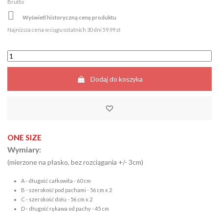
Brutto

Wyświetl historyczną cenę produktu
Najniższa cena w ciągu ostatnich 30 dni
59,99 zł
Dodaj do koszyka
ONE SIZE
Wymiary:
(mierzone na płasko, bez rozciągania +/- 3cm)
A - długość całkowita - 60 cm
B - szerokość pod pachami - 56 cm x 2
C - szerokość dołu - 56 cm x 2
D - długość rękawa od pachy - 45 cm