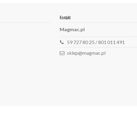
Kontakt
Magmac.pl
59 727 80 25 / 801 011 491
sklep@magmac.pl