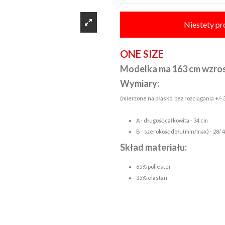
Niestety pr
ONE SIZE
Modelka ma 163 cm wzro
Wymiary:
(mierzone na płasko, bez rozciągania +/-
A - długość całkowita - 34 cm
B - szerokość dołu(min/max) - 28/ 
Skład materiału:
65% poliester
35% elastan