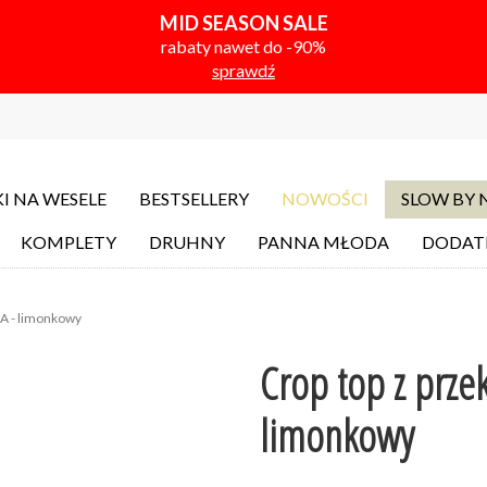
MID SEASON SALE
rabaty nawet do -90%
sprawdź
I NA WESELE
BESTSELLERY
NOWOŚCI
SLOW BY
KOMPLETY
DRUHNY
PANNA MŁODA
DODAT
NA - limonkowy
Crop top z prze
limonkowy