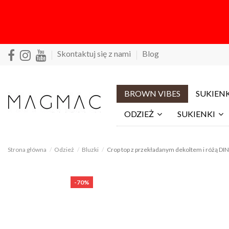
Skontaktuj się z nami
Blog
BROWN VIBES
SUKIENK
ODZIEŻ
SUKIENKI
Strona główna
Odzież
Bluzki
Crop top z przekładanym dekoltem i różą DI
-70%