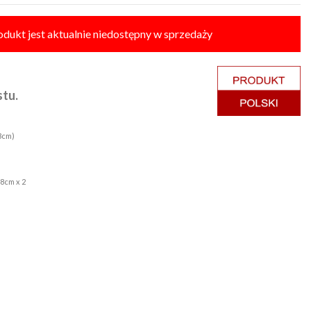
odukt jest aktualnie niedostępny w sprzedaży
stu.
 3cm)
48cm x 2