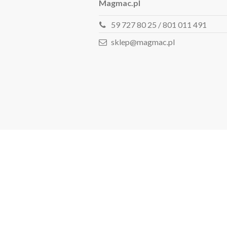
Magmac.pl
59 727 80 25 / 801 011 491
sklep@magmac.pl