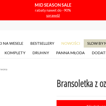
MID SEASON SALE
rabaty nawet do -90%
sprawdź
I NA WESELE
BESTSELLERY
NOWOŚCI
SLOW BY
KOMPLETY
DRUHNY
PANNA MŁODA
DODAT
erwona
Bransoletka z o