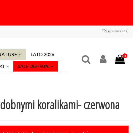
Lista życzeń (
)
 NATURE
LATO 2026
0
KI
SALE DO -90%
zdobnymi koralikami- czerwona